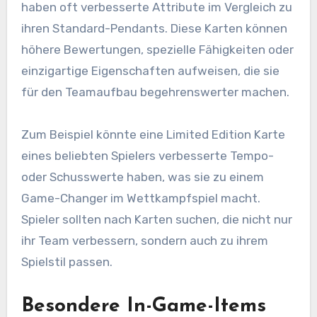
haben oft verbesserte Attribute im Vergleich zu
ihren Standard-Pendants. Diese Karten können
höhere Bewertungen, spezielle Fähigkeiten oder
einzigartige Eigenschaften aufweisen, die sie
für den Teamaufbau begehrenswerter machen.
Zum Beispiel könnte eine Limited Edition Karte
eines beliebten Spielers verbesserte Tempo-
oder Schusswerte haben, was sie zu einem
Game-Changer im Wettkampfspiel macht.
Spieler sollten nach Karten suchen, die nicht nur
ihr Team verbessern, sondern auch zu ihrem
Spielstil passen.
Besondere In-Game-Items