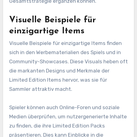
Gesamtstrategie ergänzen können.
Visuelle Beispiele für
einzigartige Items
Visuelle Beispiele für einzigartige Items finden
sich in den Werbematerialien des Spiels und in
Community-Showcases. Diese Visuals heben oft
die markanten Designs und Merkmale der
Limited Edition Items hervor, was sie für
Sammler attraktiv macht.
Spieler können auch Online-Foren und soziale
Medien überprüfen, um nutzergenerierte Inhalte
zu finden, die ihre Limited Edition Packs
präsentieren. Dies kann Einblicke in die