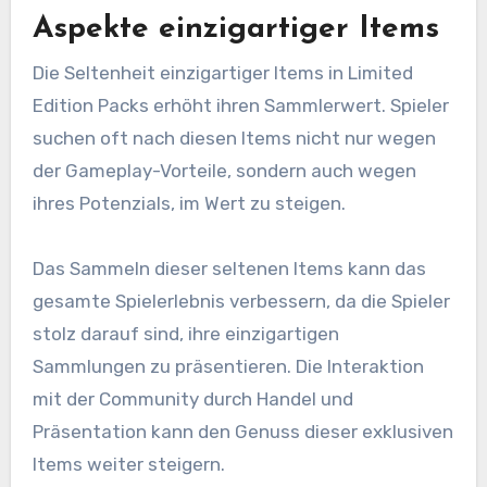
Aspekte einzigartiger Items
Die Seltenheit einzigartiger Items in Limited
Edition Packs erhöht ihren Sammlerwert. Spieler
suchen oft nach diesen Items nicht nur wegen
der Gameplay-Vorteile, sondern auch wegen
ihres Potenzials, im Wert zu steigen.
Das Sammeln dieser seltenen Items kann das
gesamte Spielerlebnis verbessern, da die Spieler
stolz darauf sind, ihre einzigartigen
Sammlungen zu präsentieren. Die Interaktion
mit der Community durch Handel und
Präsentation kann den Genuss dieser exklusiven
Items weiter steigern.