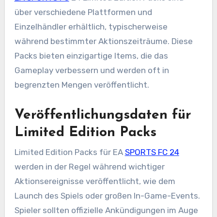
über verschiedene Plattformen und
Einzelhändler erhältlich, typischerweise
während bestimmter Aktionszeiträume. Diese
Packs bieten einzigartige Items, die das
Gameplay verbessern und werden oft in
begrenzten Mengen veröffentlicht.
Veröffentlichungsdaten für
Limited Edition Packs
Limited Edition Packs für EA
SPORTS FC 24
werden in der Regel während wichtiger
Aktionsereignisse veröffentlicht, wie dem
Launch des Spiels oder großen In-Game-Events.
Spieler sollten offizielle Ankündigungen im Auge