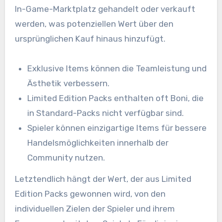
In-Game-Marktplatz gehandelt oder verkauft
werden, was potenziellen Wert über den
ursprünglichen Kauf hinaus hinzufügt.
Exklusive Items können die Teamleistung und
Ästhetik verbessern.
Limited Edition Packs enthalten oft Boni, die
in Standard-Packs nicht verfügbar sind.
Spieler können einzigartige Items für bessere
Handelsmöglichkeiten innerhalb der
Community nutzen.
Letztendlich hängt der Wert, der aus Limited
Edition Packs gewonnen wird, von den
individuellen Zielen der Spieler und ihrem