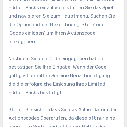
Edition Packs einzulösen, starten Sie das Spiel
und navigieren Sie zum Hauptmenü. Suchen Sie
die Option mit der Bezeichnung ‘Store’ oder
‘Codes einlösen’, um Ihren Aktionscode
einzugeben.
Nachdem Sie den Code eingegeben haben,
bestätigen Sie Ihre Eingabe. Wenn der Code
gültig ist, erhalten Sie eine Benachrichtigung,
die die erfolgreiche Einlösung Ihres Limited
Edition Packs bestätigt.
Stellen Sie sicher, dass Sie das Ablaufdatum der
Aktionscodes überprüfen, da diese oft nur eine
begrenzte Verfügbarkeit haben. Halten Sie