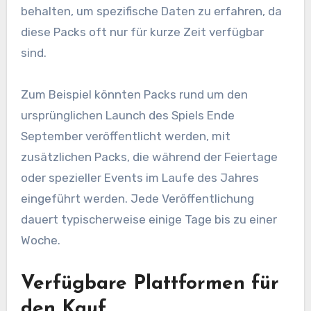
behalten, um spezifische Daten zu erfahren, da
diese Packs oft nur für kurze Zeit verfügbar
sind.
Zum Beispiel könnten Packs rund um den
ursprünglichen Launch des Spiels Ende
September veröffentlicht werden, mit
zusätzlichen Packs, die während der Feiertage
oder spezieller Events im Laufe des Jahres
eingeführt werden. Jede Veröffentlichung
dauert typischerweise einige Tage bis zu einer
Woche.
Verfügbare Plattformen für
den Kauf