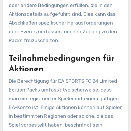
oder andere Bedingungen erfüllen, die in den
Aktionsdetails aufgeführt sind. Dies kann das
Abschließen spezifischer Herausforderungen
oder Events umfassen, um den Zugang zu den
Packs freizuschalten.
Teilnahmebedingungen für
Aktionen
Die Berechtigung für EA SPORTS FC 24 Limited
Edition Packs umfasst typischerweise, dass
man ein registrierter Spieler mit einem gültigen
EA-Konto ist. Einige Aktionen können auf Spieler
in bestimmten Regionen oder solche, die das
Spiel vorbestellt haben, beschränkt sein.