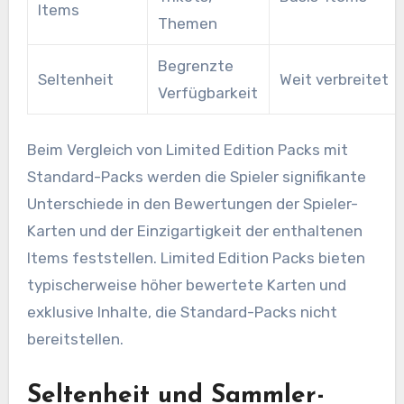
Items
Themen
Begrenzte
Seltenheit
Weit verbreitet
Verfügbarkeit
Beim Vergleich von Limited Edition Packs mit
Standard-Packs werden die Spieler signifikante
Unterschiede in den Bewertungen der Spieler-
Karten und der Einzigartigkeit der enthaltenen
Items feststellen. Limited Edition Packs bieten
typischerweise höher bewertete Karten und
exklusive Inhalte, die Standard-Packs nicht
bereitstellen.
Seltenheit und Sammler-