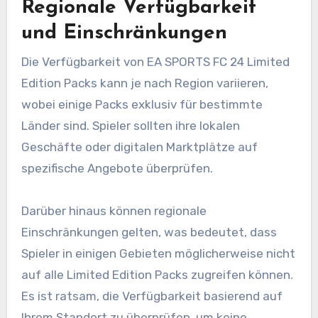
Regionale Verfügbarkeit
und Einschränkungen
Die Verfügbarkeit von EA SPORTS FC 24 Limited
Edition Packs kann je nach Region variieren,
wobei einige Packs exklusiv für bestimmte
Länder sind. Spieler sollten ihre lokalen
Geschäfte oder digitalen Marktplätze auf
spezifische Angebote überprüfen.
Darüber hinaus können regionale
Einschränkungen gelten, was bedeutet, dass
Spieler in einigen Gebieten möglicherweise nicht
auf alle Limited Edition Packs zugreifen können.
Es ist ratsam, die Verfügbarkeit basierend auf
Ihrem Standort zu überprüfen, um keine