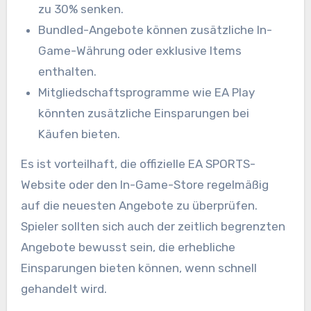
zu 30% senken.
Bundled-Angebote können zusätzliche In-
Game-Währung oder exklusive Items
enthalten.
Mitgliedschaftsprogramme wie EA Play
könnten zusätzliche Einsparungen bei
Käufen bieten.
Es ist vorteilhaft, die offizielle EA SPORTS-
Website oder den In-Game-Store regelmäßig
auf die neuesten Angebote zu überprüfen.
Spieler sollten sich auch der zeitlich begrenzten
Angebote bewusst sein, die erhebliche
Einsparungen bieten können, wenn schnell
gehandelt wird.