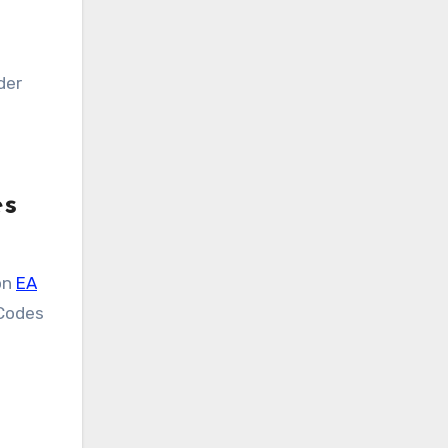
der
es
on
EA
 Codes