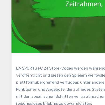
EA SPORTS FC 24 Store-Codes werden während
veröffentlicht und bieten den Spielern wertvo
plattformübergreifend verfügbar, unter anderem
Funktionen und Angebote, die auf jedes System z
mit den spezifischen Schritten vertraut machen,
reibungsloses Erlebnis zu gewährleisten.