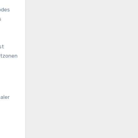
odes
s
st
itzonen
aler