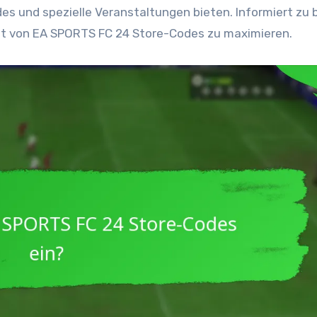
s und spezielle Veranstaltungen bieten. Informiert zu b
alt von EA SPORTS FC 24 Store-Codes zu maximieren.