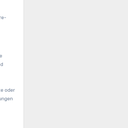
re-
e
nd
te oder
gungen