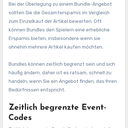
Bei der Überlegung zu einem Bundle-Angebot
sollten Sie die Gesamtersparnis im Vergleich
zum Einzelkauf der Artikel bewerten. Oft
können Bundles den Spielern eine erhebliche
Ersparnis bieten, insbesondere wenn sie
ohnehin mehrere Artikel kaufen möchten.
Bundles können zeitlich begrenzt sein und sich
häufig ändern, daher ist es ratsam, schnell zu
handeln, wenn Sie ein Angebot finden, das Ihren
Bedürfnissen entspricht.
Zeitlich begrenzte Event-
Codes