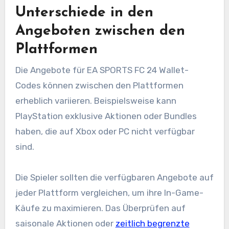
Unterschiede in den
Angeboten zwischen den
Plattformen
Die Angebote für EA SPORTS FC 24 Wallet-
Codes können zwischen den Plattformen
erheblich variieren. Beispielsweise kann
PlayStation exklusive Aktionen oder Bundles
haben, die auf Xbox oder PC nicht verfügbar
sind.
Die Spieler sollten die verfügbaren Angebote auf
jeder Plattform vergleichen, um ihre In-Game-
Käufe zu maximieren. Das Überprüfen auf
saisonale Aktionen oder
zeitlich begrenzte