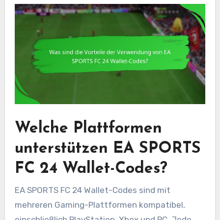
Welche Plattformen
unterstützen EA SPORTS
FC 24 Wallet-Codes?
EA SPORTS FC 24 Wallet-Codes sind mit
mehreren Gaming-Plattformen kompatibel,
einschließlich PlayStation, Xbox und PC. Jede