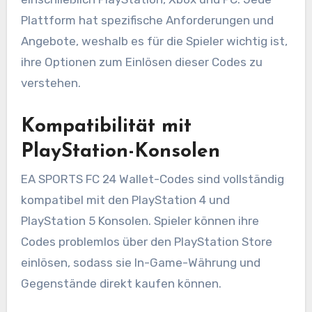
Plattform hat spezifische Anforderungen und
Angebote, weshalb es für die Spieler wichtig ist,
ihre Optionen zum Einlösen dieser Codes zu
verstehen.
Kompatibilität mit
PlayStation-Konsolen
EA SPORTS FC 24 Wallet-Codes sind vollständig
kompatibel mit den PlayStation 4 und
PlayStation 5 Konsolen. Spieler können ihre
Codes problemlos über den PlayStation Store
einlösen, sodass sie In-Game-Währung und
Gegenstände direkt kaufen können.