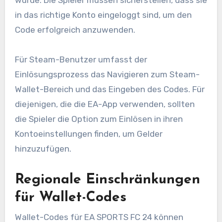
in das richtige Konto eingeloggt sind, um den
Code erfolgreich anzuwenden.
Für Steam-Benutzer umfasst der
Einlösungsprozess das Navigieren zum Steam-
Wallet-Bereich und das Eingeben des Codes. Für
diejenigen, die die EA-App verwenden, sollten
die Spieler die Option zum Einlösen in ihren
Kontoeinstellungen finden, um Gelder
hinzuzufügen.
Regionale Einschränkungen
für Wallet-Codes
Wallet-Codes für EA SPORTS FC 24 können