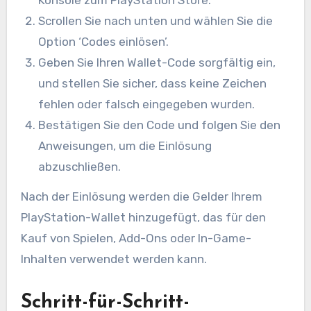
Konsole zum PlayStation Store.
Scrollen Sie nach unten und wählen Sie die
Option ‘Codes einlösen’.
Geben Sie Ihren Wallet-Code sorgfältig ein,
und stellen Sie sicher, dass keine Zeichen
fehlen oder falsch eingegeben wurden.
Bestätigen Sie den Code und folgen Sie den
Anweisungen, um die Einlösung
abzuschließen.
Nach der Einlösung werden die Gelder Ihrem
PlayStation-Wallet hinzugefügt, das für den
Kauf von Spielen, Add-Ons oder In-Game-
Inhalten verwendet werden kann.
Schritt-für-Schritt-