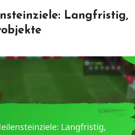
steinziele: Langfristig,
robjekte