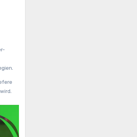
r-
egien.
efere
wird.