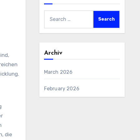
Search
for:
Archiv
ind,
rreichen
March 2026
icklung.
February 2026
g
er
n
, die