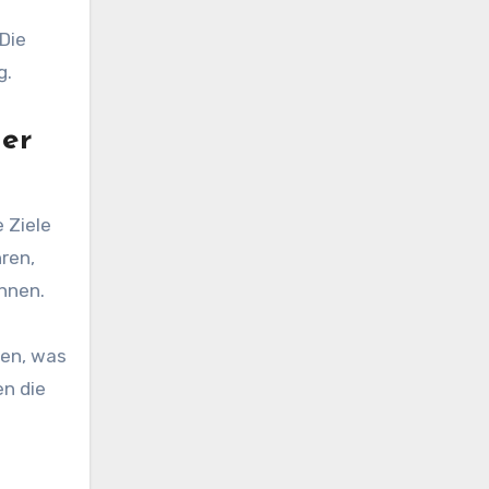
 Die
g.
der
 Ziele
ren,
nnen.
den, was
en die