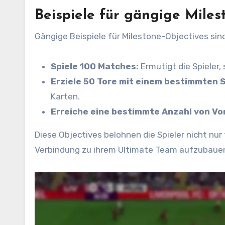
Beispiele für gängige Miles
Gängige Beispiele für Milestone-Objectives sind
Spiele 100 Matches:
Ermutigt die Spieler,
Erziele 50 Tore mit einem bestimmten S
Karten.
Erreiche eine bestimmte Anzahl von Vo
Diese Objectives belohnen die Spieler nicht nur
Verbindung zu ihrem Ultimate Team aufzubauen