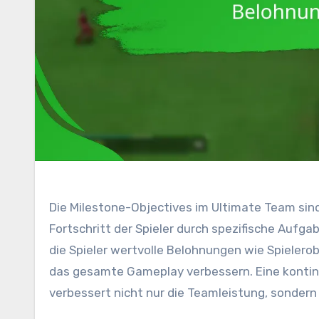
Die Milestone-Objectives im Ultimate Team sind
Fortschritt der Spieler durch spezifische Aufga
die Spieler wertvolle Belohnungen wie Spielero
das gesamte Gameplay verbessern. Eine kontin
verbessert nicht nur die Teamleistung, sondern 