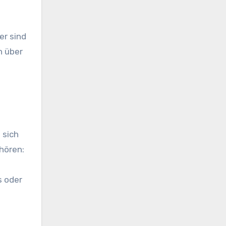
er sind
h über
 sich
hören:
s oder