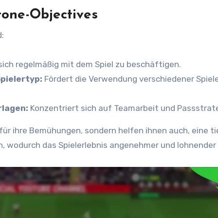
tone-Objectives
:
 sich regelmäßig mit dem Spiel zu beschäftigen.
pielertyp:
Fördert die Verwendung verschiedener Spiele
rlagen:
Konzentriert sich auf Teamarbeit und Passstrat
 für ihre Bemühungen, sondern helfen ihnen auch, eine ti
, wodurch das Spielerlebnis angenehmer und lohnender 