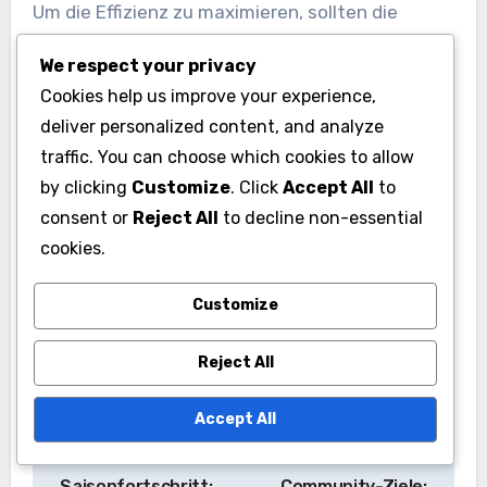
Um die Effizienz zu maximieren, sollten die
Spieler in Betracht ziehen, die Ziele in kleinere,
We respect your privacy
überschaubare Aufgaben zu unterteilen.
Cookies help us improve your experience,
Beispielsweise kann das Erfüllen einiger Ziele
deliver personalized content, and analyze
pro Tag anstelle des Versuchs, alles in einer
traffic. You can choose which cookies to allow
Sitzung abzuschließen, zu einem angenehmeren
by clicking
Customize
. Click
Accept All
to
Erlebnis führen und den Druck durch
consent or
Reject All
to decline non-essential
Zeitbeschränkungen verringern.
cookies.
Customize
Reject All
Accept All
Post
Ultimate Team
Ultimate Team
navigation
Saisonfortschritt:
Community-Ziele: